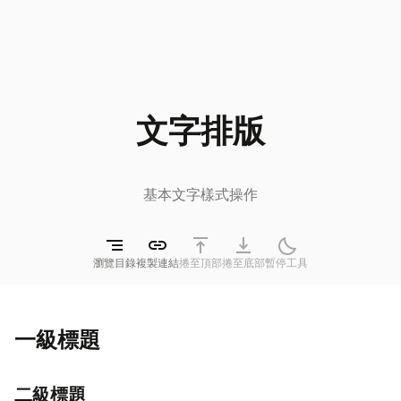
文字排版
基本文字樣式操作
segment
link
vertical_align_top
vertical_align_bottom
quiet_time
瀏覽目錄
複製連結
捲至頂部
捲至底部
暫停工具
一級標題
二級標題