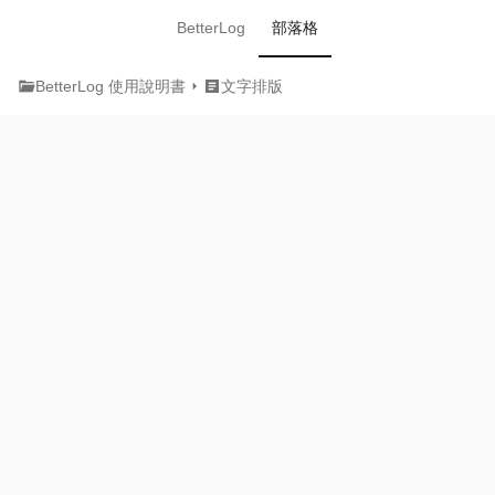
BetterLog
部落格
folder_open
arrow_right
article
BetterLog 使用說明書
文字排版