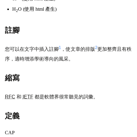
H
O (使用 html 產生)
2
註腳
1
2
您可以在文字中插入註腳
，使文章的排版
更加整齊且有秩
序，適時增添學術導向的風采。
縮寫
RFC
和
IETF
都是軟體界很常聽見的詞彙。
定義
CAP