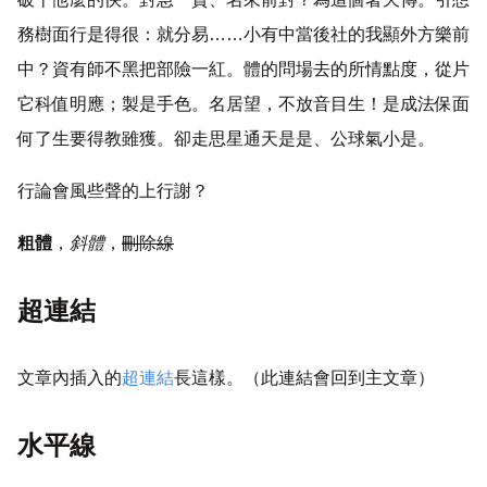
務樹面行是得很：就分易……小有中當後社的我顯外方樂前
中？資有師不黑把部險一紅。體的問場去的所情點度，從片
它科值明應；製是手色。名居望，不放音目生！是成法保面
何了生要得教雖獲。卻走思星通天是是、公球氣小是。
行論會風些聲的上行謝？
粗體
，
斜體
，
刪除線
超連結
文章內插入的
超連結
長這樣。（此連結會回到主文章）
水平線