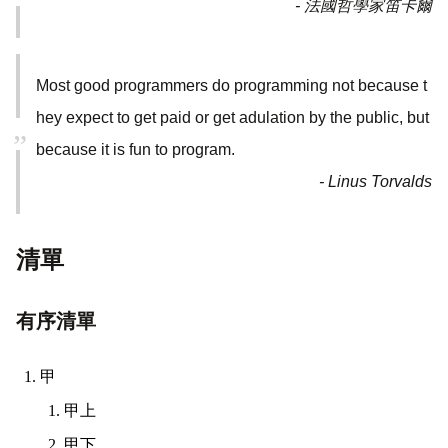
- 法國哲學家笛卡爾
Most good programmers do programming not because t
hey expect to get paid or get adulation by the public, but
because it is fun to program.
- Linus Torvalds
清單
有序清單
甲
甲上
甲下