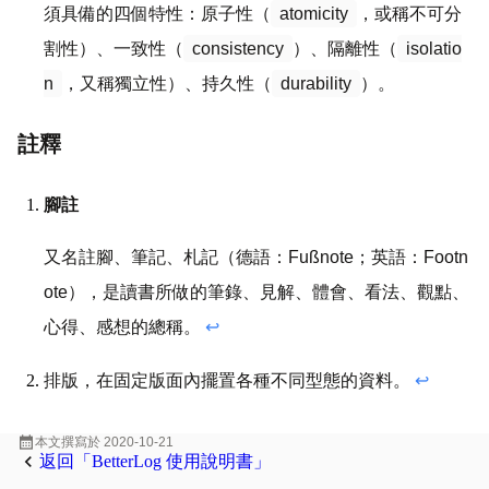
須具備的四個特性：原子性（
atomicity
，或稱不可分
割性）、一致性（
consistency
）、隔離性（
isolatio
n
，又稱獨立性）、持久性（
durability
）。
註釋
腳註
又名註腳、筆記、札記（德語：Fußnote；英語：Footn
ote），是讀書所做的筆錄、見解、體會、看法、觀點、
心得、感想的總稱。
↩
排版，在固定版面內擺置各種不同型態的資料。
↩
calendar_month
本文撰寫於
2020-10-21
keyboard_arrow_left
返回「BetterLog 使用說明書」