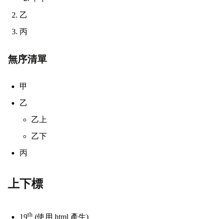
乙
丙
無序清單
甲
乙
乙上
乙下
丙
上下標
th
19
(使用 html 產生)