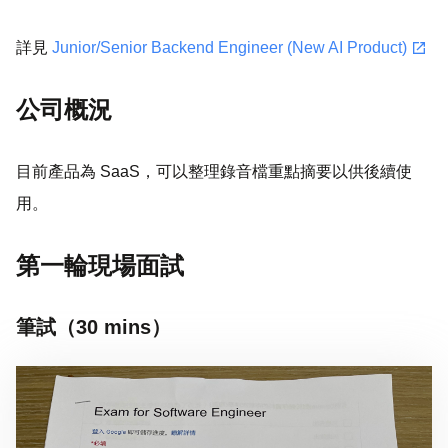
open_in_new
詳見
Junior/Senior Backend Engineer (New AI Product)
公司概況
目前產品為 SaaS，可以整理錄音檔重點摘要以供後續使
用。
第一輪現場面試
筆試（30 mins）