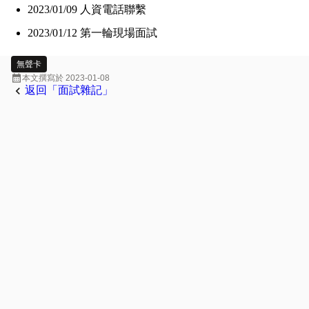
2023/01/09 人資電話聯繫
2023/01/12 第一輪現場面試
無聲卡
calendar_month
本文撰寫於
2023-01-08
keyboard_arrow_left
返回「面試雜記」