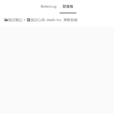
BetterLog
部落格
folder_open
arrow_right
article
面試雜記
面試心得–Aiello Inc. 犀動智能