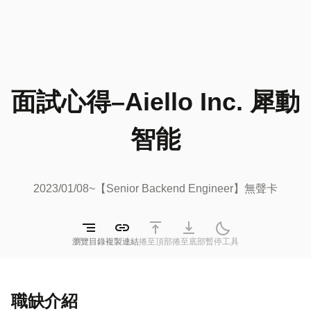
面試心得–Aiello Inc. 犀動
智能
2023/01/08~【Senior Backend Engineer】無聲卡
segment
link
vertical_align_top
vertical_align_bottom
quiet_time
瀏覽目錄
複製連結
捲至頂部
捲至底部
暫停工具
職缺介紹